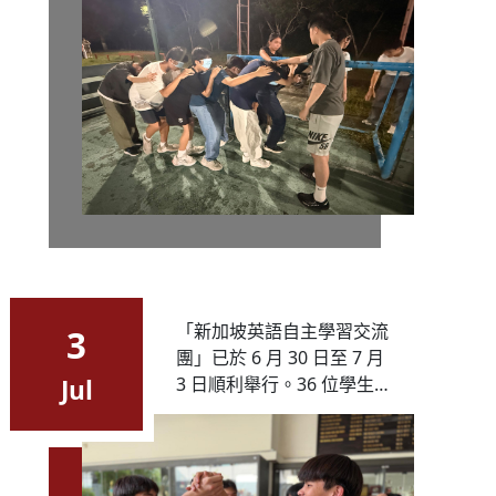
力。
「新加坡英語自主學習交流
3
團」已於 6 月 30 日至 7 月
3 日順利舉行。36 位學生到
Jul
訪新加坡耘青中學，進行英
語自主學習與交流活動、體
驗當地文化，並遊覽名勝以
增廣見聞。