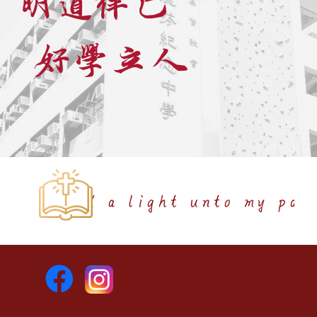
好學立人
 light unto my path.(Psa