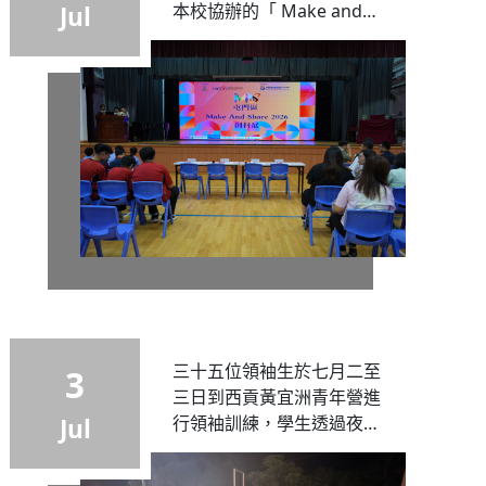
本校協辦的「 Make and
Jul
Share 2026 創科展」 已於
11/7/2026順利完成，當天
非常榮幸匯聚了來自全港
250位中小學學生、教師、
家長及多間創科教育參展
商...
三十五位領袖生於七月二至
3
三日到西貢黃宜洲青年營進
行領袖訓練，學生透過夜行
Jul
活動及小組挑戰培養團隊合
作精神、解難能力及溝通能