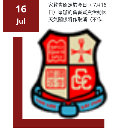
家教會原定於今日（ 7月16
16
日）舉辦的舊書買賣活動因
天氣關係將作取消（不作改
Jul
期安排）。 &nbsp; 商務印
書館訂書安排 商務印書館原
定於今天（ 7月16日）派員
到圖書館協助升中二至中六
同學及家長訂購課本，因天
氣關係，此...