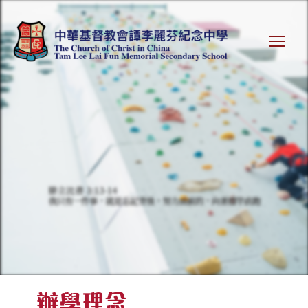
To
辦學理念