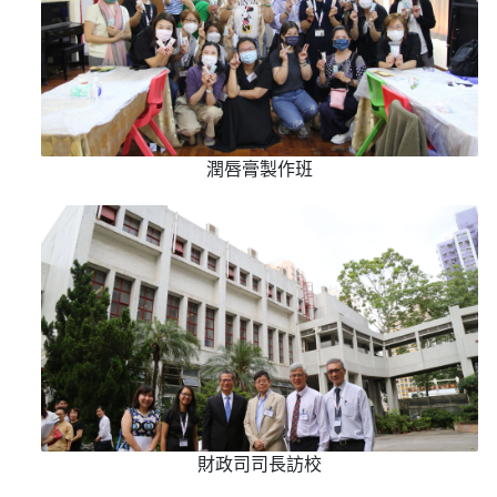
潤唇膏製作班
財政司司長訪校