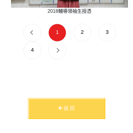
2018輔導領袖生授憑
1
2
3
4
返 回