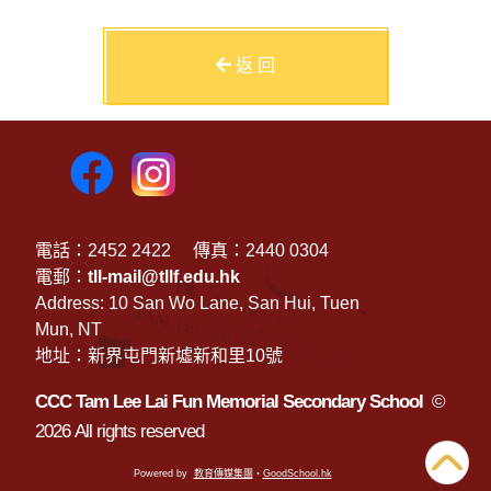
返 回
電話：2452 2422
傳真：2440 0304
電郵：
tll-mail@tllf.edu.hk
Address: 10 San Wo Lane, San Hui, Tuen
Mun, NT
地址：新界屯門新墟新和里10號
CCC Tam Lee Lai Fun Memorial Secondary School
©
2026 All rights reserved
Powered by
教育傳媒集團
‧
GoodSchool.hk