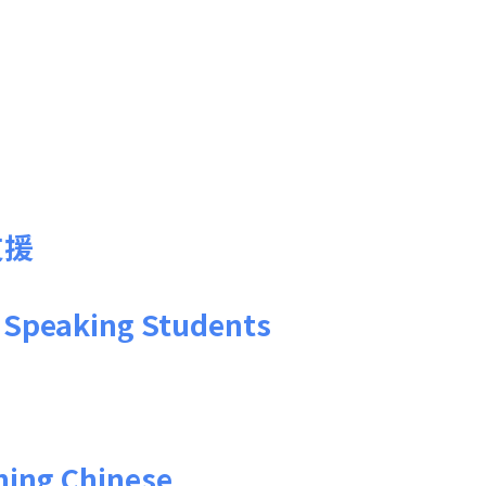
支援
 Speaking Students
rning Chinese