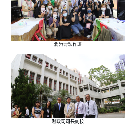
潤唇膏製作班
財政司司長訪校