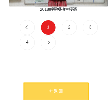
2018輔導領袖生授憑
1
2
3
4
返 回